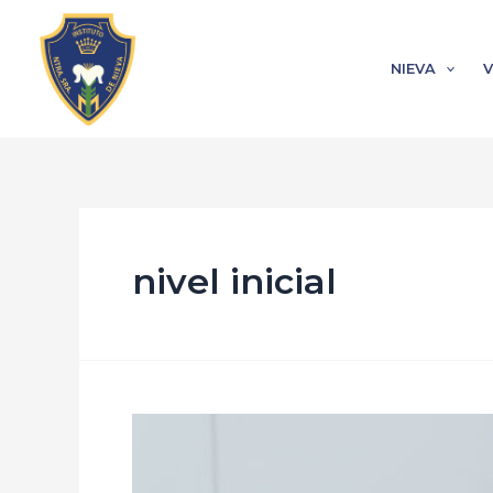
Ir
al
NIEVA
V
contenido
nivel inicial
¡Abrimos
salas
de