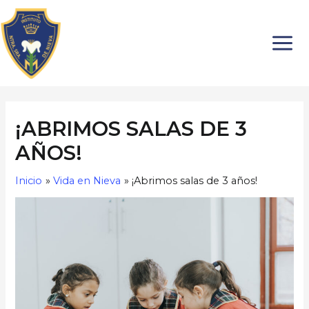
Ir
Navegación
MAI
al
de
MEN
contenido
entradas
¡ABRIMOS SALAS DE 3
AÑOS!
Inicio
Vida en Nieva
¡Abrimos salas de 3 años!